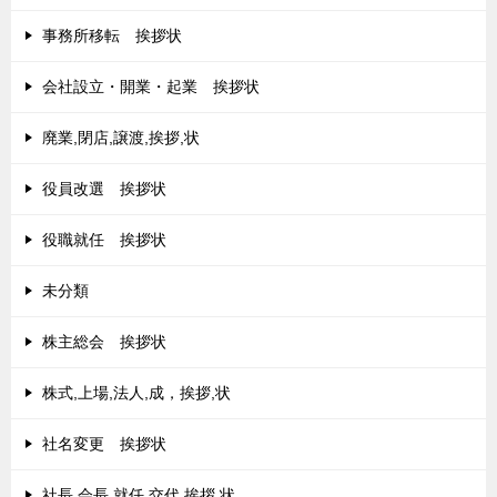
事務所移転 挨拶状
会社設立・開業・起業 挨拶状
廃業,閉店,譲渡,挨拶,状
役員改選 挨拶状
役職就任 挨拶状
未分類
株主総会 挨拶状
株式,上場,法人,成，挨拶,状
社名変更 挨拶状
社長,会長,就任,交代,挨拶,状