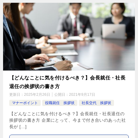
【どんなことに気を付けるべき？】会長就任・社長
退任の挨拶状の書き方
更新日：
2025年2月26日
公開日：
2021年9月17日
マナーポイント
役職就任 挨拶状
社長交代 挨拶状
【どんなことに気を付けるべき？】会長就任・社長退任の
挨拶状の書き方 企業にとって、今まで付き合いのあった社
長が […]