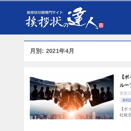
月別: 2021年4月
【ポ
ルー
更新
会社
【ポ
社統合