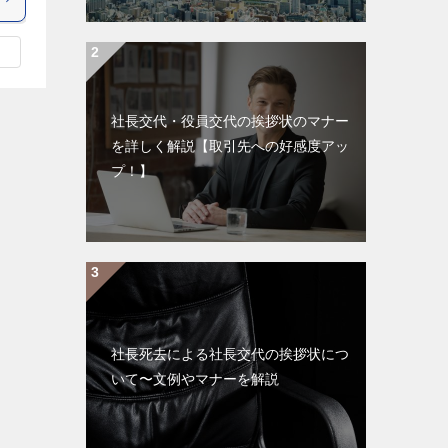
社長交代・役員交代の挨拶状のマナー
を詳しく解説【取引先への好感度アッ
プ！】
社長死去による社長交代の挨拶状につ
いて〜文例やマナーを解説