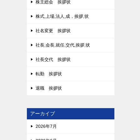
株主総会 挨拶状
株式,上場,法人,成，挨拶,状
社名変更 挨拶状
社長,会長,就任,交代,挨拶,状
社長交代 挨拶状
転勤 挨拶状
退職 挨拶状
アーカイブ
2026年7月