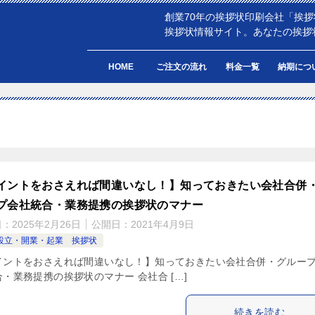
創業70年の挨拶状印刷会社「挨
挨拶状情報サイト。あなたの挨拶
HOME
ご注文の流れ
料金一覧
納期につ
イントをおさえれば間違いなし！】知っておきたい会社合併
プ会社統合・業務提携の挨拶状のマナー
日：
2025年2月26日
公開日：
2021年4月9日
設立・開業・起業 挨拶状
イントをおさえれば間違いなし！】知っておきたい会社合併・グルー
・業務提携の挨拶状のマナー 会社合 […]
続きを読む