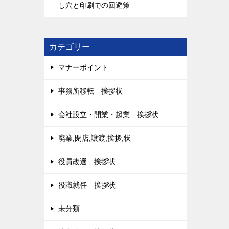
し穴と印刷での回避策
カテゴリー
マナーポイント
事務所移転 挨拶状
会社設立・開業・起業 挨拶状
廃業,閉店,譲渡,挨拶,状
役員改選 挨拶状
役職就任 挨拶状
未分類