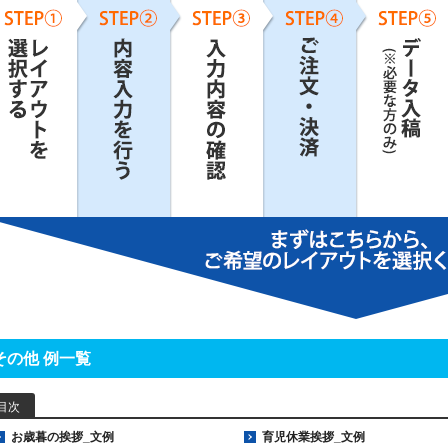
その他 例一覧
目次
お歳暮の挨拶_文例
育児休業挨拶_文例