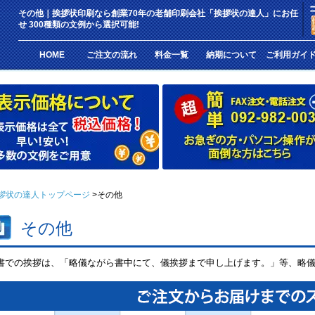
その他｜挨拶状印刷なら創業70年の老舗印刷会社「挨拶状の達人」にお任
せ 300種類の文例から選択可能!
HOME
ご注文の流れ
料金一覧
納期について
ご利用ガイ
拶状の達人トップページ
その他
その他
書での挨拶は、「略儀ながら書中にて、儀挨拶まで申し上げます。」等、略