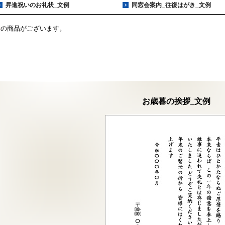
昇進祝いのお礼状_文例
同窓会案内_往復はがき_文例
件
の商品がございます。
お歳暮の挨拶_文例