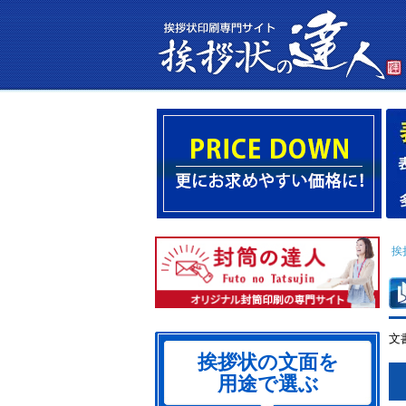
挨
文
挨拶状の文面を
用途で選ぶ