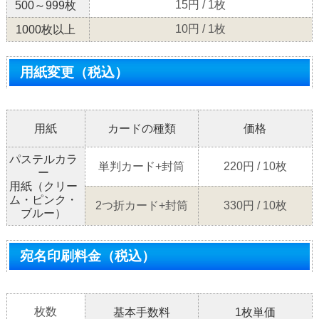
15円 / 1枚
500～999枚
10円 / 1枚
1000枚以上
用紙変更（税込）
用紙
カードの種類
価格
パステルカラ
単判カード+封筒
220円 / 10枚
ー
用紙（クリー
ム・ピンク・
2つ折カード+封筒
330円 / 10枚
ブルー）
宛名印刷料金（税込）
枚数
基本手数料
1枚単価