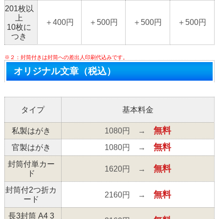
201枚以
上
＋400円
＋500円
＋500円
＋500円
10枚に
つき
※２：封筒付きは封筒への差出人印刷代込みです。
オリジナル文章（税込）
タイプ
基本料金
無料
私製はがき
1080円 →
無料
官製はがき
1080円 →
封筒付単カー
無料
1620円 →
ド
封筒付2つ折カ
無料
2160円 →
ード
長3封筒 A4 3