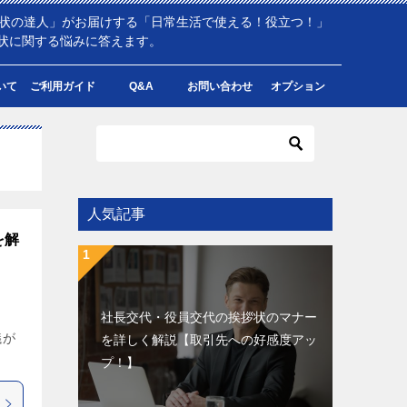
拶状の達人」がお届けする「日常生活で使える！役立つ！」
状に関する悩みに答えます。
いて
ご利用ガイド
Q&A
お問い合わせ
オプション
人気記事
を解
社長交代・役員交代の挨拶状のマナー
議が
を詳しく解説【取引先への好感度アッ
プ！】