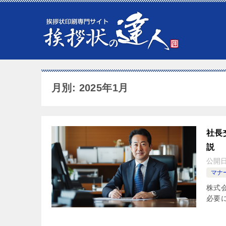
月別: 2025年1月
社長
説
公開
マナ
株式
必要