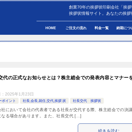
創業70年の挨拶状印刷会社「挨
挨拶状情報サイト。あなたの挨拶
HOME
ご注文の流れ
料金一覧
納期につ
交代の正式なお知らせとは？株主総会での発表内容とマナー
日：
2025年1月23日
ーポイント
社長,会長,就任,交代,挨拶,状
社長交代 挨拶状
会社において会社の代表者である社長が交代する際、株主総会での決
になる場合があります。また、社長交代 […]
続きを読む