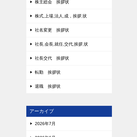
株主総会 挨拶状
株式,上場,法人,成，挨拶,状
社名変更 挨拶状
社長,会長,就任,交代,挨拶,状
社長交代 挨拶状
転勤 挨拶状
退職 挨拶状
アーカイブ
2026年7月