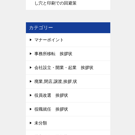
し穴と印刷での回避策
カテゴリー
マナーポイント
事務所移転 挨拶状
会社設立・開業・起業 挨拶状
廃業,閉店,譲渡,挨拶,状
役員改選 挨拶状
役職就任 挨拶状
未分類