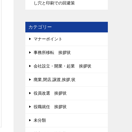
し穴と印刷での回避策
カテゴリー
マナーポイント
事務所移転 挨拶状
会社設立・開業・起業 挨拶状
廃業,閉店,譲渡,挨拶,状
役員改選 挨拶状
役職就任 挨拶状
未分類