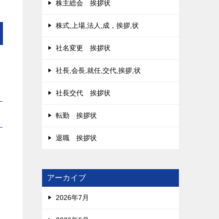
株主総会 挨拶状
株式,上場,法人,成，挨拶,状
社名変更 挨拶状
社長,会長,就任,交代,挨拶,状
社長交代 挨拶状
転勤 挨拶状
退職 挨拶状
アーカイブ
2026年7月