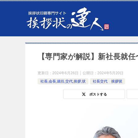
【専門家が解説】新社長就任
更新日：
2024年6月26日
公開日：
2024年5月20日
社長,会長,就任,交代,挨拶,状
社長交代 挨拶状
ポストする