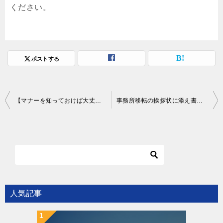
ください。
ポストする
投
【マナーを知っておけば大丈夫】合併・業務提携の挨拶状はこう書きましょう！
事務所移転の挨拶状に添え書きは必要？手書きの一言で差をつけるテクニック
稿
ナ
ビ
ゲ
ー
シ
人気記事
ョ